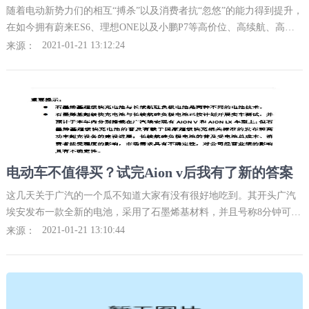
随着电动新势力们的相互“搏杀”以及消费者抗“忽悠”的能力得到提升，
在如今拥有蔚来ES6、理想ONE以及小鹏P7等高价位、高续航、高颜
值的选手入局，让微型车看似难有作为，但是它们凭借着价格优势、
2021-01-21 13:12:24
来源：
使用优势
电动车不值得买？试完Aion v后我有了新的答案
这几天关于广汽的一个瓜不知道大家有没有很好地吃到。其开头广汽
埃安发布一款全新的电池，采用了石墨烯基材料，并且号称8分钟可充
满80%电池，并且可以让整车NEDC续航达到1000km。更重要的是，
2021-01-21 13:10:44
来源：
这东西不