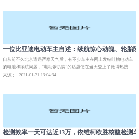
一位比亚迪电动车主自述：续航惊心动魄、轮胎
自从前不久北京遭遇严寒天气后，有不少车主在网上发帖吐槽电动车
的电池和续航问题，“电动爹趴窝”的话题便在当天登上了微博热搜。
随后，工信部在一场新闻发布会中着重强调了电动车低温问题，并让
2021-01-21 13:04:34
来源：
一些汽车和电池研发