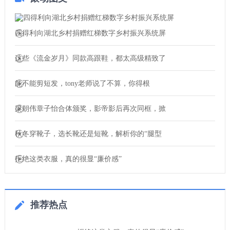
四得利向湖北乡村捐赠红梯数字乡村振兴系统屏
这些《流金岁月》同款高跟鞋，都太高级精致了
能不能剪短发，tony老师说了不算，你得根
梁朝伟章子怡合体颁奖，影帝影后再次同框，掀
秋冬穿靴子，选长靴还是短靴，解析你的“腿型
拒绝这类衣服，真的很显“廉价感”
推荐热点