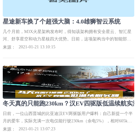
星途新车换了个超强大脑：4.0雄狮智云系统
几个月前，M3X火星架构发布时，得知该架构拥有安全星云、智汇星
河、舒享星空和动力星核四大优势。日前，这项架构当中的智能部
分，出现了一个更为强大的大脑——4.0雄狮智云系统。该系统将在全
2021-01-21 13:10:15
来源：
新一代TXL等车
冬天真的只能跑230km？汉EV四驱版低温续航实
日前，一位山西晋城的比亚迪汉EV两驱版用户爆料：自己新提一个半
月的爱车，实际充满一次电仅能行驶230km（余电5%），相对605km
的官方NEDC数据，近乎打了四折。不可否认，北方冬季的低温天气，
2021-01-21 13:07:23
来源：
对于