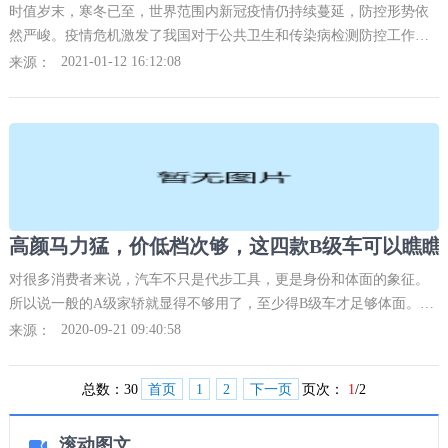
时值岁末，寒冬已至，世界范围内新冠疫情仍持续蔓延，防控形势依
然严峻。疫情危机激发了我国对于公共卫生和传染病检测防控工作的
思考和变革。回顾这一年来的抗疫征程，我国在疫情防控和人员救护
2021-01-12 16:12:08
来源：
工作上取得了举世瞩目
对很多消费者来说，汽车不只是代步工具，更是身份和体面的象征。
所以说一般的A级家轿就显得不够用了，至少得B级车才足够体面。在
B级车市场中，销量最好的凯美瑞、雅阁这种偏家用、价格还贵的日系
2020-09-21 09:40:58
来源：
车，但它们并不是
总数：
30
首页
1
2
下一页
页次：
1
/2
滚动图文