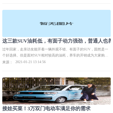
这三款SUV油耗低，有面子动力强劲，普通人也
过年回家，走亲访友能开着一辆外观不错、有面子的SUV，固然是一
个好选择。但是面对SUV相对较高的油耗，养车的开销成为大家购买
SUV的阻碍之一，精灵带大家看看三款油耗低、经济实惠的SUV车
2021-01-21 13:14:56
来源：
型。名爵领航P
接娃买菜！3万双门电动车满足你的需求