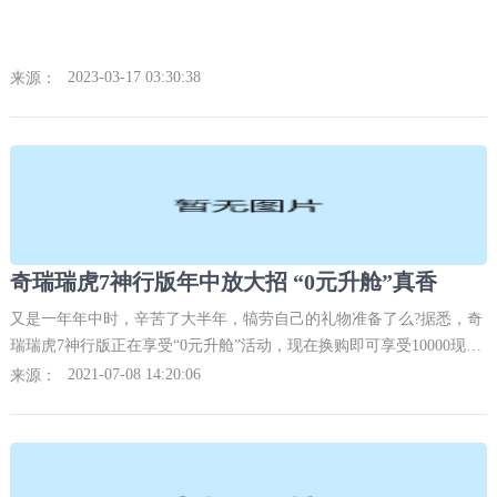
2023-03-17 03:30:38
来源：
奇瑞瑞虎7神行版年中放大招 “0元升舱”真香
又是一年年中时，辛苦了大半年，犒劳自己的礼物准备了么?据悉，奇
瑞瑞虎7神行版正在享受“0元升舱”活动，现在换购即可享受10000现金
优惠、最高10000元的置换补贴，以及贷款5万元2年免息，如此实打实
2021-07-08 14:20:06
来源：