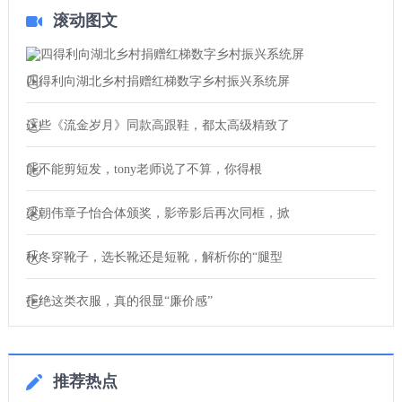
滚动图文
四得利向湖北乡村捐赠红梯数字乡村振兴系统屏
这些《流金岁月》同款高跟鞋，都太高级精致了
能不能剪短发，tony老师说了不算，你得根
梁朝伟章子怡合体颁奖，影帝影后再次同框，掀
秋冬穿靴子，选长靴还是短靴，解析你的“腿型
拒绝这类衣服，真的很显“廉价感”
推荐热点