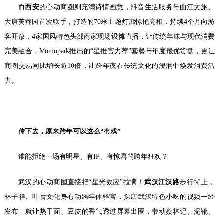
而
西安
的心动商圈则充满诗情画意，抖音生活服务与曲江文旅、
大唐芙蓉园首次联手，打造的70米主题灯廊惊艳亮相，持续4个月向游
客开放，4家国风特色头部商家现场设摊直播，让传统年味与现代消费
完美融合，Momopark推出的“星推官力荐”套餐与年度最优货盘，更让
商圈交易同比增长近10倍，让跨年夜在传统文化的浸润中焕发消费活
力。
传下去，原来跨年可以这么
“
有戏
”
谁能拒绝一场有明星、有IP、有惊喜的跨年狂欢？
武汉的心动商圈直接把“星光效应”拉满！
武汉江汉路
步行街上，
林子祥、叶蒨文化身心动跨年体验官，探店武汉特色小吃的视频一经
发布，就让热干面、豆皮的香气透过屏幕出圈，带动蔡林记、泥靴、