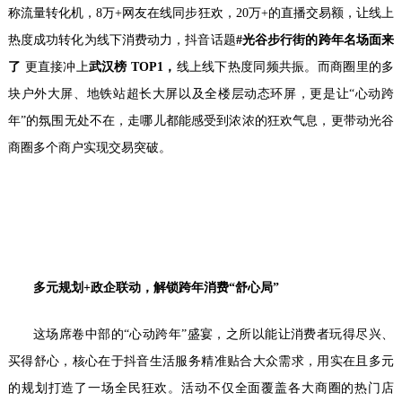
称流量转化机，8万+网友在线同步狂欢，20万+的直播交易额，让线上
热度成功转化为线下消费动力，抖音话题
#
光谷步行街的跨年名场面来
了
更直接冲上
武汉榜
TOP1
，
线上线下热度同频共振。而商圈里的多
块户外大屏、地铁站超长大屏以及全楼层动态环屏，更是让“心动跨
年”的氛围无处不在，走哪儿都能感受到浓浓的狂欢气息，更带动光谷
商圈多个商户实现交易突破。
多元规划
+
政企联动，解锁跨年消费
“
舒心局
”
这场席卷中部的“心动跨年”盛宴，之所以能让消费者玩得尽兴、
买得舒心，核心在于抖音生活服务精准贴合大众需求，用实在且多元
的规划打造了一场全民狂欢。活动不仅全面覆盖各大商圈的热门店