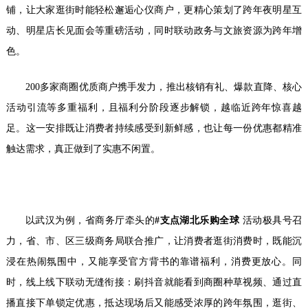
铺，让大家逛街时能轻松邂逅心仪商户，更精心策划了跨年夜明星互
动、明星店长见面会等重磅活动，同时联动政务与文旅资源为跨年增
色。
200多家商圈优质商户携手发力，推出核销有礼、爆款直降、核心
活动引流等多重福利，且福利分阶段逐步解锁，越临近跨年惊喜越
足。这一安排既让消费者持续感受到新鲜感，也让每一份优惠都精准
触达需求，真正做到了实惠不闲置。
以武汉为例，省商务厅牵头的
#
支点湖北乐购全球
活动极具号召
力，省、市、区三级商务局联合推广，让消费者逛街消费时，既能沉
浸在热闹氛围中，又能享受官方背书的靠谱福利，消费更放心。同
时，线上线下联动无缝衔接：刷抖音就能看到商圈种草视频、通过直
播直接下单锁定优惠，抵达现场后又能感受浓厚的跨年氛围，逛街、