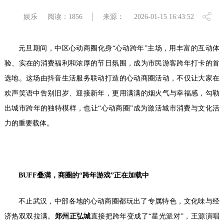
娱乐
阅读：1856
来源：
2026-01-15 16:43:52
元旦期间，中区心动商圈化身“心动跨年”主场，用丰富的互动体
验、实在的消费福利和浓厚的节日氛围，成为市民游客跨年打卡的首
选地。这场由抖音生活服务联动打造的心动商圈活动，不仅让大家在
欢声笑语中告别旧岁、迎接新年，更用满满的烟火气与幸福感，勾勒
出城市跨年的独特模样，也让“心动商圈”成为激活城市消费与文化活
力的重要载体。
BUFF
叠满，商圈的
“
跨年游戏
”
正在加载中
不止武汉，中部各地的心动商圈都玩出了专属特色，文化味与经
济热双双拉满。
郑州正弘城
直接把跨年变成了“星光派对”，王源演唱