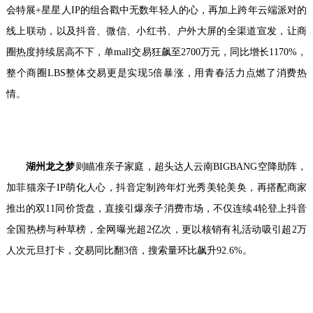
会特展+星星人IP的组合戳中无数年轻人的心，再加上跨年云端派对的
线上联动，以及抖音、微信、小红书、户外大屏的全渠道宣发，让商
圈热度持续居高不下，单mall交易狂飙至2700万元，同比增长1170%，
整个商圈LBS整体交易更是实现5倍暴涨，用青春活力点燃了消费热
情。
湖州龙之梦
则瞄准亲子家庭，超头达人云南BIGBANG空降助阵，
加菲猫亲子IP萌化人心，抖音定制跨年灯光秀美轮美奂，再搭配商家
推出的双11同价货盘，直接引爆亲子消费市场，不仅连续4轮登上抖音
全国热榜与种草榜，全网曝光超2亿次，更以核销有礼活动吸引超2万
人次元旦打卡，交易同比翻3倍，搜索量环比飙升92.6%。