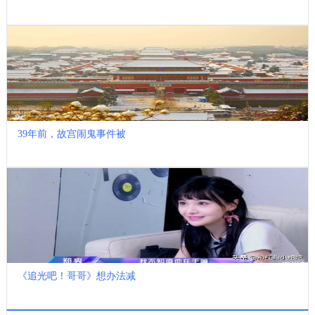
39年前，故宫闹鬼事件被
《追光吧！哥哥》想办法减