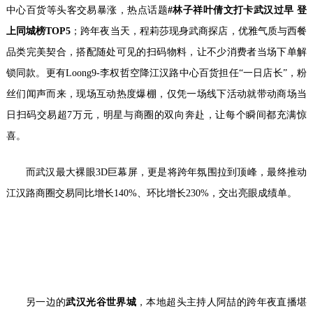
中心百货等头客交易暴涨，热点话题
#
林子祥叶倩文打卡武汉过早 登
上同城榜
TOP5
；跨年夜当天，程莉莎现身武商探店，优雅气质与西餐
品类完美契合，搭配随处可见的扫码物料，让不少消费者当场下单解
锁同款。更有Loong9-李权哲空降江汉路中心百货担任“一日店长”，粉
丝们闻声而来，现场互动热度爆棚，仅凭一场线下活动就带动商场当
日扫码交易超7万元，明星与商圈的双向奔赴，让每个瞬间都充满惊
喜。
而武汉最大裸眼3D巨幕屏，更是将跨年氛围拉到顶峰，最终推动
江汉路商圈交易同比增长140%、环比增长230%，交出亮眼成绩单。
另一边的
武汉光谷世界城
，本地超头主持人阿喆的跨年夜直播堪