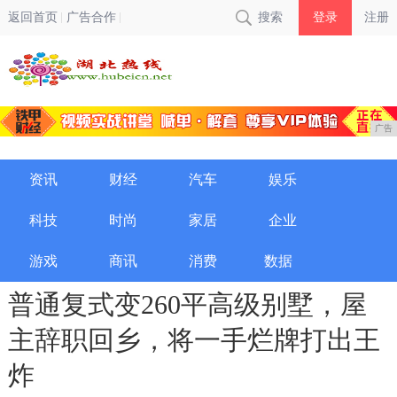
返回首页
广告合作
搜索
登录
注册
广告
资讯
财经
汽车
娱乐
科技
时尚
家居
企业
游戏
商讯
消费
数据
普通复式变260平高级别墅，屋
主辞职回乡，将一手烂牌打出王
炸