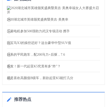
2020湖北城市英雄颁奖盛典暨美吉·美奥幸
三菱电机参加500强助力武汉专场活动 携手
比宝马X3的操控还好？这台豪华中型SUV值
日系的平民跑车，配200马力+后驱，7.6
首发！新一代起亚K5究竟有多“炸”？
就是喜欢高颜值B级车，新款起亚K5能打几分
推荐热点