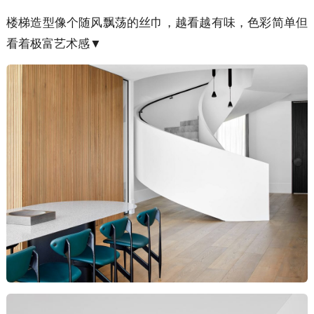
楼梯造型像个随风飘荡的丝巾，越看越有味，色彩简单但
看着极富艺术感▼