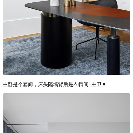
主卧是个套间，床头隔墙背后是衣帽间+主卫▼