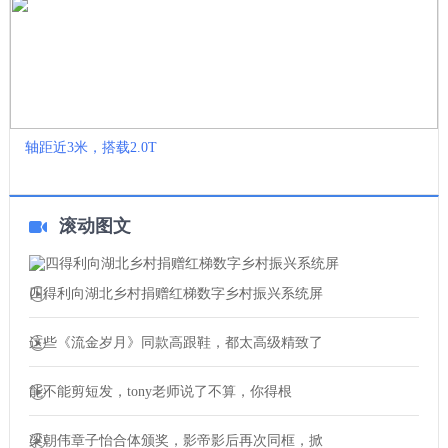
轴距近3米，搭载2.0T
滚动图文
四得利向湖北乡村捐赠红梯数字乡村振兴系统屏
这些《流金岁月》同款高跟鞋，都太高级精致了
能不能剪短发，tony老师说了不算，你得根
梁朝伟章子怡合体颁奖，影帝影后再次同框，掀