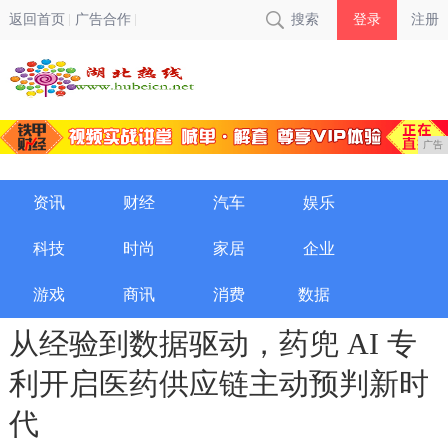
返回首页
广告合作
搜索
登录
注册
广告
资讯
财经
汽车
娱乐
科技
时尚
家居
企业
游戏
商讯
消费
数据
从经验到数据驱动，药兜 AI 专
利开启医药供应链主动预判新时
代