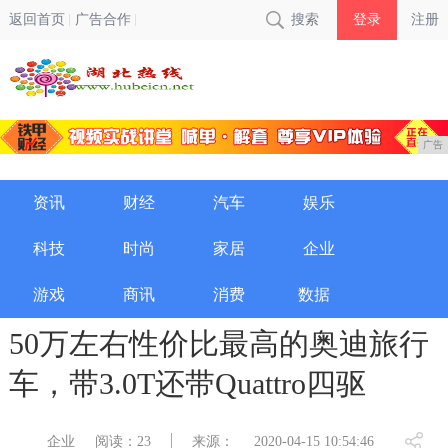
返回首页
广告合作
搜索
登录
注册
广告
资讯
财经
汽车
娱乐
科技
时尚
家居
企业
游戏
商讯
消费
数据
50万左右性价比最高的奥迪旅行
车，带3.0T还带Quattro四驱
企业
阅读：23
来源：
2020-04-15 10:54:46