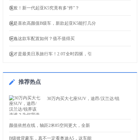
首发！新一代起亚K5究竟有多“炸”？
就是喜欢高颜值B级车，新款起亚K5能打几分
轩逸这款车配置如何？值不值得买
这才是最美日系旅行车！2.0T全时四驱，引
推荐热点
30万内买大七座SUV，途昂/汉兰达/锐
颜值依然在线，轴距2米85空间更大，全新
B级掀背豪车，真不一定看奥迪A5，这车能