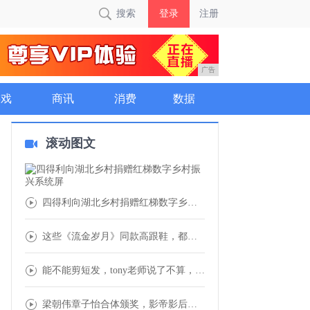
搜索
登录
注册
广告
游戏
商讯
消费
数据
滚动图文
四得利向湖北乡村捐赠红梯数字乡村振兴系统屏
这些《流金岁月》同款高跟鞋，都太高级精致了
能不能剪短发，tony老师说了不算，你得根
梁朝伟章子怡合体颁奖，影帝影后再次同框，掀