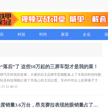
乐
科技
时尚
家居
企业
“落后”了 这些10万起的三屏车型才是我的菜！
牌汽车科技的发展，大量的自主品牌车型都配备上了丰富的科技性配
轻及科技潮都占据了市场上的主流位置。车内中控台上的屏幕尺寸也
从大尺寸中控屏发展到与液晶仪表盘连在一起的双联屏设计，再发展
-15 11:40:15
区域都采用了液晶屏配置、组成了三联屏的中控内饰。科技感氛围十
联屏的设计有“山寨”奥迪的嫌疑，但在10万以内便能体验到“高科
是能过一把“奥迪”瘾的。
马自达一季度销量3.6万台，昂克赛拉表现抢眼销量占了近一半