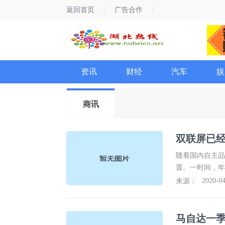
返回首页
广告合作
资讯
财经
汽车
娱
商讯
双联屏已经
随着国内自主品
置。一时间，年
越来越大，逐渐
2020-04
来源：
到空调控制面板
分明显。虽然三
技”的潮流，还