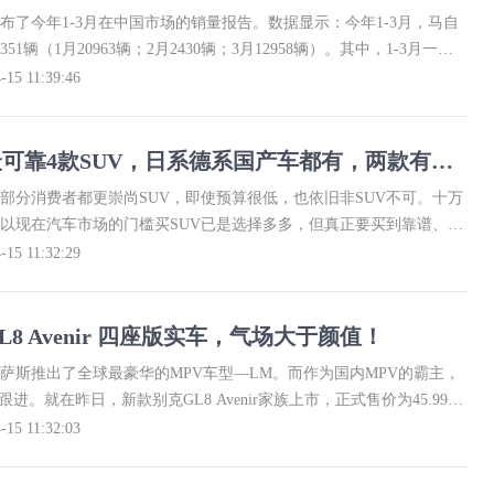
布了今年1-3月在中国市场的销量报告。数据显示：今年1-3月，马自
51辆（1月20963辆；2月2430辆；3月12958辆）。其中，1-3月一汽
14106辆；长安马自达累计销量为22245辆。
-15 11:39:46
10万以内最可靠4款SUV，日系德系国产车都有，两款有自动驾驶辅助
部分消费者都更崇尚SUV，即使预算很低，也依旧非SUV不可。十万
以现在汽车市场的门槛买SUV已是选择多多，但真正要买到靠谱、品
问题的车型，还真不能随便乱来，今天就推荐几款可靠的十万级SUV
-15 11:32:29
8 Avenir 四座版实车，气场大于颜值！
萨斯推出了全球最豪华的MPV车型—LM。而作为国内MPV的霸主，
跟进。就在昨日，新款别克GL8 Avenir家族上市，正式售价为45.99-
-15 11:32:03