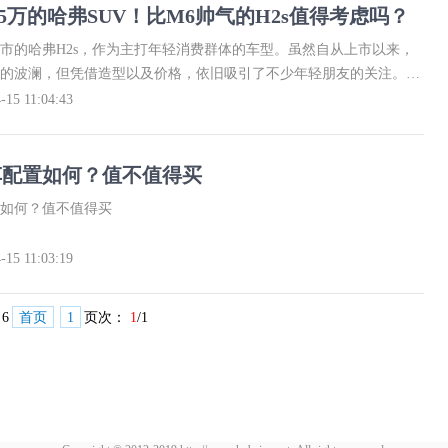
.5万的哈弗SUV！比M6帅气的H2s值得考虑吗？
月份上市的哈弗H2s，作为主打年轻消费群体的车型。虽然自从上市以来，
的波澜，但凭借造型以及价格，依旧吸引了不少年轻朋友的关注。尤
本中，仅分为三个版本，入门起价7万，自动挡8万，且顶配8.5万元的
-15 11:04:43
s的竞争力，无疑表现在价格层次上。要知道，出自国产大牌哈弗之
以及造型，比起M6更出色，也算是我们为之买单的理由。
车配置如何？值不值得买
如何？值不值得买
-15 11:03:19
：
6
首页
1
页次：
1
/1