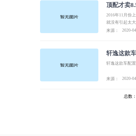
顶配才卖8
2016年11
就没有引起太大
其是目前在售版
2020-04
来源：
价格。可见H2
手。且论起质感
轩逸这款
轩逸这款车配置
2020-04
来源：
总数