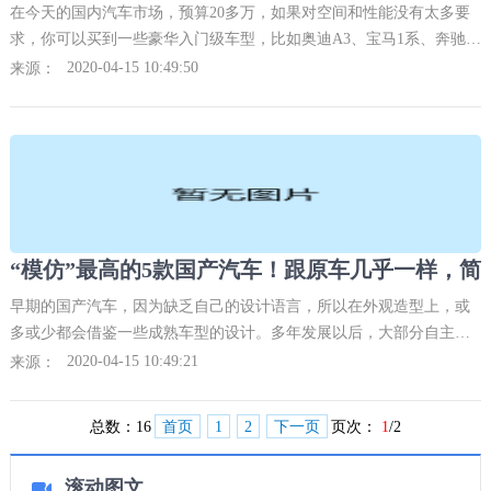
在今天的国内汽车市场，预算20多万，如果对空间和性能没有太多要
求，你可以买到一些豪华入门级车型，比如奥迪A3、宝马1系、奔驰A
级等车型。这些车型旨在让更多的消费者可以接触到豪华品牌，相对
2020-04-15 10:49:50
来源：
亲民的价格也让更多人能够接受，不过这样的入门级豪车相比于中高
端品牌的车型，在性能上总归是差点意思。所以当凯迪拉克CT4出现
之后，这款车迅速成为了众人眼中的焦点。今天我们就来提前看一下
全新CT4有何亮点，同时我会对其市场前景进行展望，并对最终售价
进行预测猜想。
早期的国产汽车，因为缺乏自己的设计语言，所以在外观造型上，或
多或少都会借鉴一些成熟车型的设计。多年发展以后，大部分自主车
企都开始拥有自己的设计语言，例如比亚迪的“龙脸”、吉利的“涟漪中
2020-04-15 10:49:21
来源：
网”等，不仅看着很时尚，还拥有很高的辨识度。但是在众多的国产汽
车中，还是有少部分车型，在外观造型上依旧大量“借鉴”其它车型的
总数：
16
首页
1
2
下一页
页次：
1
/2
成熟设计。接下来我要给大家介绍的这5款国产汽车，“模仿”程度一款
比一款高，真正做到以假乱真。
滚动图文