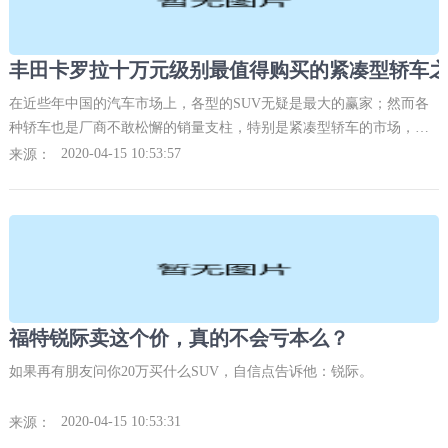
丰田卡罗拉十万元级别最值得购买的紧凑型轿车
在近些年中国的汽车市场上，各型的SUV无疑是最大的赢家；然而各
种轿车也是厂商不敢松懈的销量支柱，特别是紧凑型轿车的市场，依
旧也是一块很烫手的香饽饽。因为这个级别的的产品，和咱们老百姓
2020-04-15 10:53:57
来源：
紧密度是最高的，配置实用、价格适中、销量也是很稳定；今天的主
角就是一款具有空调特质的紧凑型家用轿车一汽丰田卡罗拉
福特锐际卖这个价，真的不会亏本么？
如果再有朋友问你20万买什么SUV，自信点告诉他：锐际。
2020-04-15 10:53:31
来源：