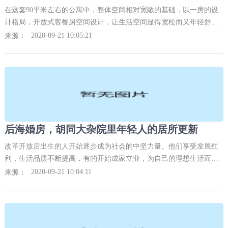
在这套90平米左右的公寓中，整体空间相对宽敞的基础，以一房的设
计格局，开放式客餐厨空间设计，让生活空间显得宽松而又年轻舒
适。以暗粉色的背景墙设计，家具布置上也是比较随性简洁，营造出
2020-09-21 10:05:21
来源：
一种简单优雅的情趣生
后海婚房，胡同大杂院里年轻人的居所更新
改革开放后出生的人开始逐步成为社会的中坚力量。他们享受发展红
利，生活品质不断提高，有的开始成家立业，为自己的理想生活而努
力。2019年，清筑建筑受邀为一对新婚夫妻的婚房进行更新改造，房
2020-09-21 10:04:11
来源：
子位于北京后海附