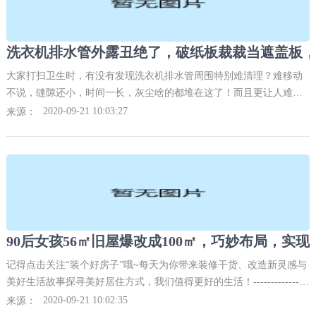
大家打扫卫生时，有没有发现洗衣机排水管周围特别难清理？难移动
不说，缝隙还小，时间一长，灰尘啥的都堆在这了！而且更让人难以
忍受的是，排水管露在外面，真的是丑绝了……不过解决办法也是有
2020-09-21 10:03:27
来源：
的，比如找块纸板裁裁
90后女孩56㎡旧屋爆改成100㎡，巧妙布局，实
记得点击关注“装个好房子”哦~每天为你带来装修干货、改造新灵感与
美好生活故事探寻美好居住方式，我们值得更好的生活！----------------
---------------------------
2020-09-21 10:02:35
来源：