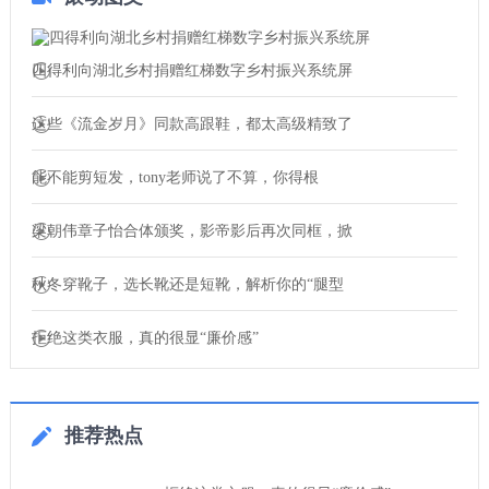
四得利向湖北乡村捐赠红梯数字乡村振兴系统屏
这些《流金岁月》同款高跟鞋，都太高级精致了
能不能剪短发，tony老师说了不算，你得根
梁朝伟章子怡合体颁奖，影帝影后再次同框，掀
秋冬穿靴子，选长靴还是短靴，解析你的“腿型
拒绝这类衣服，真的很显“廉价感”
推荐热点