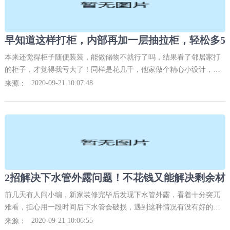
本来还觉得柜子随便装装，能做储物不就行了吗，结果看了邻居家打
的柜子，才觉得我亏大了！同样是花几千，他家做个精心小设计，柜
子内部再装抽拉柜，轻松比我家多出5平储物空间。到底咋实现的，我
2020-09-21 10:07:48
来源：
要学我要学。家里还
前几天有人问小编，新家装修完毕后发现下水管外露，看着十分突兀
难看，担心用一段时间后下水管会破损，遇到这种情况有没有好的解
决方法呢？新家装修完后下水管外露的问题是经常存在的现象，除了
2020-09-21 10:06:55
来源：