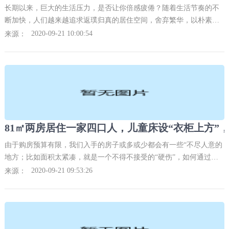
长期以来，巨大的生活压力，是否让你倍感疲倦？随着生活节奏的不
断加快，人们越来越追求返璞归真的居住空间，舍弃繁华，以朴素实
用为主，打造一个功能强大又兼顾实用朴素美学的家。而日式住宅就
2020-09-21 10:00:54
来源：
很好的诠释和呈现了在
由于购房预算有限，我们入手的房子或多或少都会有一些“不尽人意的
地方；比如面积太紧凑，就是一个不得不接受的“硬伤”，如何通过合
理的装修手法结合自家的实际使用需求来设计布局全屋就显得至关重
2020-09-21 09:53:26
来源：
要了。一对85后