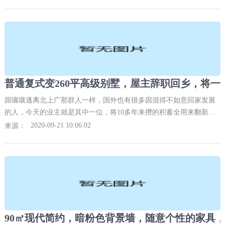
难看一些，对生活没有
跟嚷嚷逃离北上广那群人一样，国外也有很多因混得不如意回家发展
的人，今天的业主就是其中一位，将10多年来攒的积蓄全用来翻新与
父母同住的这房子上了，上下两层普通装修老房，变260平高级豪宅，
2020-09-21 10:06:02
来源：
将一手烂牌打出